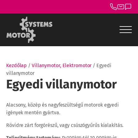
menu
menu
Kezdőlap
/
Villanymotor, Elektromotor
/ Egyedi
menu
villanymotor
Egyedi villanymotor
menu
menu
Alacsony, közép és nagyfeszültségű motorok egyedi
menu
igények mentén gyártva.
Rövidre zárt forgórészű, vagy csúszógyűrűs kialakítás.
Teljesítmény tartomány
: P=100kW-tól 10.000kW-ig