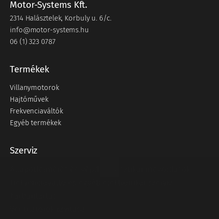
Motor-Systems Kft.
2314 Halásztelek, Korbuly u. 6/c.
info@motor-systems.hu
06 (1) 323 0787
Termékek
Villanymotorok
Hajtóművek
Frekvenciaváltók
Egyéb termékek
Szerviz
Állapotfelmérés és gépdiagnosztikai megoldások
Frekvenciaváltó és egyéb elektronikai szerviz
Karbantartás
Ventilátorok javítása