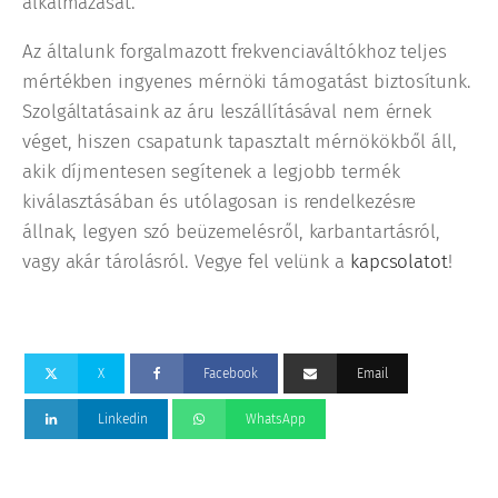
alkalmazását.
Az általunk forgalmazott frekvenciaváltókhoz teljes
mértékben ingyenes mérnöki támogatást biztosítunk.
Szolgáltatásaink az áru leszállításával nem érnek
véget, hiszen csapatunk tapasztalt mérnökökből áll,
akik díjmentesen segítenek a legjobb termék
kiválasztásában és utólagosan is rendelkezésre
állnak, legyen szó beüzemelésről, karbantartásról,
vagy akár tárolásról. Vegye fel velünk a
kapcsolatot
!
X
Facebook
Email
Linkedin
WhatsApp