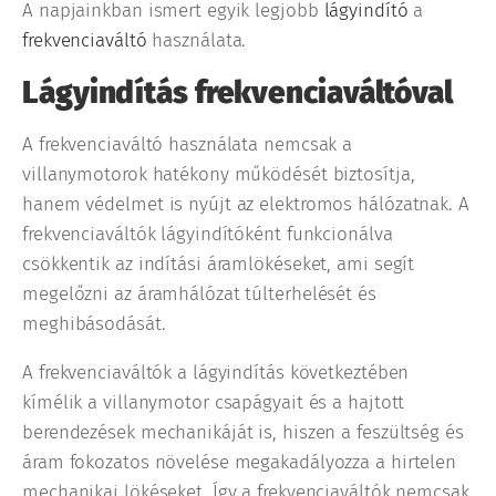
A napjainkban ismert egyik legjobb
lágyindító
a
frekvenciaváltó
használata.
Lágyindítás frekvenciaváltóval
A frekvenciaváltó használata nemcsak a
villanymotorok hatékony működését biztosítja,
hanem védelmet is nyújt az elektromos hálózatnak. A
frekvenciaváltók lágyindítóként funkcionálva
csökkentik az indítási áramlökéseket, ami segít
megelőzni az áramhálózat túlterhelését és
meghibásodását.
A frekvenciaváltók a lágyindítás következtében
kímélik a villanymotor csapágyait és a hajtott
berendezések mechanikáját is, hiszen a feszültség és
áram fokozatos növelése megakadályozza a hirtelen
mechanikai lökéseket. Így a frekvenciaváltók nemcsak