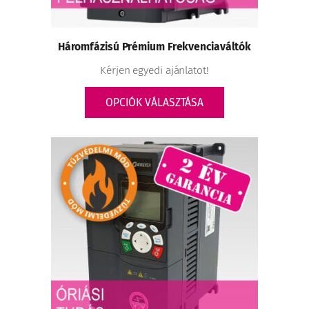
Háromfázisú Prémium Frekvenciaváltók
Kérjen egyedi ajánlatot!
OPCIÓK VÁLASZTÁSA