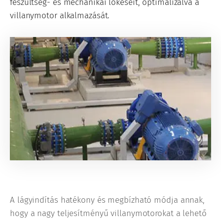
feszültség- és mechanikai lökéseit, optimalizálva a
villanymotor alkalmazását.
A lágyindítás hatékony és megbízható módja annak,
hogy a nagy teljesítményű villanymotorokat a lehető