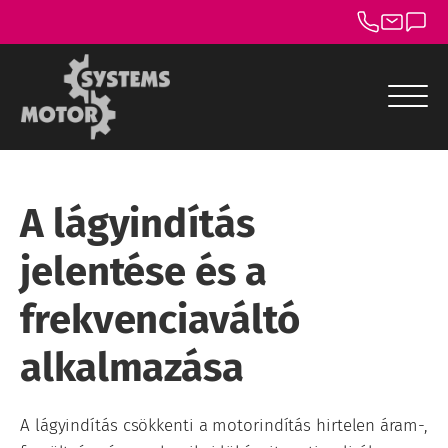
menu
menu
A lágyindítás
menu
jelentése és a
menu
frekvenciaváltó
menu
alkalmazása
menu
A lágyindítás csökkenti a motorindítás hirtelen áram-,