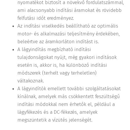
nyomatékot biztosít a növekvő fordulatszámmal,
ami alacsonyabb indítási áramokat és rövidebb
felfutási időt eredményez.
Az indítási viselkedés beállítható az optimális
motor- és alkalmazási teljesítmény érdekében,
beleértve az áramkorláton indítást is.
A lágyindítás megbízható indítási
tulajdonságokat nyújt, még gyakori indítások
esetén is, akkor is, ha különböző indítási
módszerek (terhelt vagy terheletlen)
váltakoznak.
A lágyindítók emellett további szolgáltatásokat
kínálnak, amelyek más csökkentett feszültségű
indítási módokkal nem érhetők el, például a
lágyfékezés és a DC-fékezés, amelyek
megszüntetik a vízütés jelenségét.