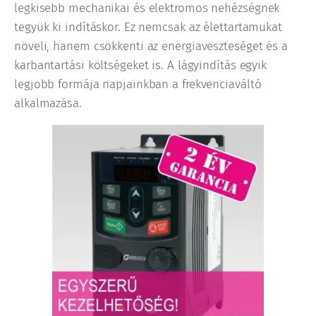
legkisebb mechanikai és elektromos nehézségnek
tegyük ki indításkor. Ez nemcsak az élettartamukat
növeli, hanem csökkenti az energiaveszteséget és a
karbantartási költségeket is. A lágyindítás egyik
legjobb formája napjainkban a frekvenciaváltó
alkalmazása.