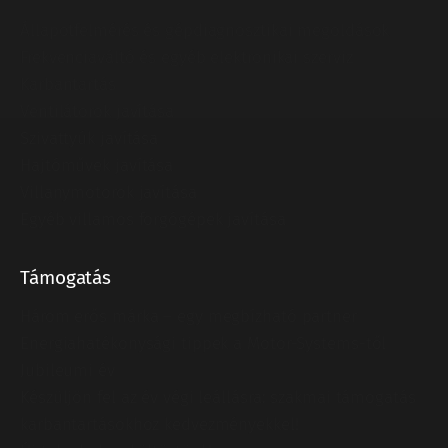
Állapotfelmérés és gépdiagnosztikai megoldások
Frekvenciaváltó és egyéb elektronikai szerviz
Karbantartás
Ventilátorok javítása
Szivattyúk javítása
Hajtóművek javítása
Villanymotorok javítása
Egyéb villamos forgógépek javítása
Támogatás
Három erős márka – egy megbízható partner
Energiahatékonysági tippek a Motor-Systems-től
Jubileumi év
Készüljön fel az év végi leállásra: szakmai támogatás
karbantartásokhoz kedvezményekkel!