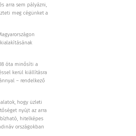
s arra sem pályázni,
özteti meg cégünket a
 Magyarországon
 kialakításának
8 óta minősíti a
sel kerül kiállításra
tvánnyal – rendelkező
alatok, hogy üzleti
őséget nyújt az arra
ízható, hitelképes
andináv országokban