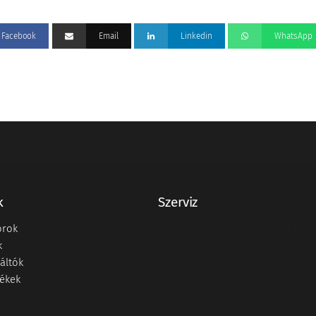
Facebook
Email
Linkedin
WhatsApp
k
Szerviz
orok
Állapotfelmérés és gépdiagno
k
megoldások
áltók
Frekvenciaváltó és egyéb elek
ékek
szerviz
Karbantartás