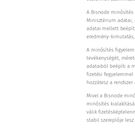
A Bisnode minősítés 
Minisztérium adatai,
adatai mellett beépít
eredmény-kimutatás, 
A minősítés figyelemb
tevékenységét, méreté
adataiból beépíti a m
fizetési fegyelemmel 
hozzátesz a rendszer 
Mivel a Bisnode minő
minősítés kialakítás
válik fizetésképtelen
stabil szereplője lesz