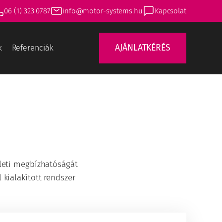
06 (1) 323 0787
info@motor-systems.hu
Kapcsolat
AJÁNLATKÉRÉS
k
Referenciák
leti megbízhatóságát
 kialakított rendszer