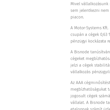
Mivel vállalkozásunk
sem jelentkezni nem 
piacon.
A Motor-Systems Kft.
csupán a cégek 0,63 %
pénzügyi kockázata r
A Bisnode tanúsítván
cégeket megbízhatóság
jelzi a cégek stabilit
vállalkozás pénzügyil
Az AAA cégminősítést 
megbízhatóságukat ta
jogosult cégek szám
vállalat. A Bisnode 
etalonnak számít üzl