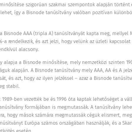
 minősítése szigorúan szakmai szempontok alapján történt é
lehet, így a Bisnode tanúsítvány valóban pozitívan különb
 a Bisnode AAA (tripla A) tanúsítványát kapta meg, mellyel
-a rendelkezik, és azt jelzi, hogy velünk az üzleti kapcsolat
endkívül alacsony.
y alapja a Bisnode minősítése, mely nemzetközi szinten 190
uk alapján. A Bisnode tanúsítvány mely AAA, AA és A jelzés
ását, és azt, hogy az ilyen jelzéssel – azaz a Bisnode tanúsí
eg stabil.
1989-ben vezették be és 1996 óta kaptak lehetőséget a váll
núsítvány formájában is megmutassák. A tanúsítvány lehet
ára, hogy mások számára megmutassák cégük elismert, megb
tanúsítványt Európa számos országában használják, és a Sk
etkötés esetén.