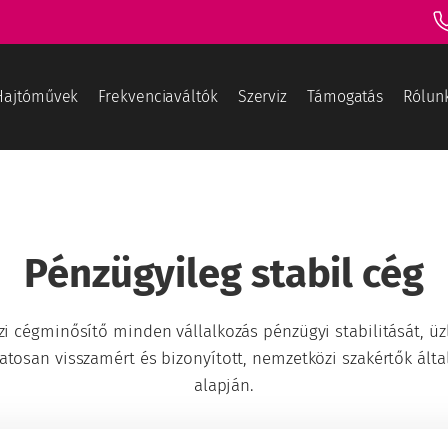
Hajtóművek
Frekvenciaváltók
Szerviz
Támogatás
Rólun
Pénzügyileg stabil cég
i cégminősítő minden vállalkozás pénzügyi stabilitását, üz
tosan visszamért és bizonyított, nemzetközi szakértők által
alapján.