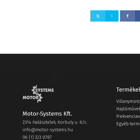
X
Terméke
Villanymot
Hajtóműve
Motor-Systems Kft.
Frekvenciav
2314 Halásztelek, Korbuly u. 6/c.
Egyéb term
info@motor-systems.hu
06 (1) 323 0787