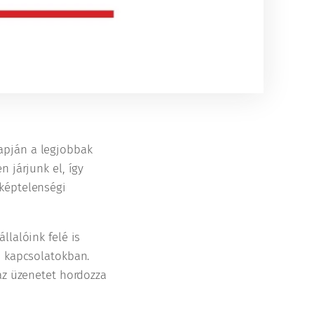
apján a legjobbak
n járjunk el, így
sképtelenségi
llalóink felé is
i kapcsolatokban.
 az üzenetet hordozza