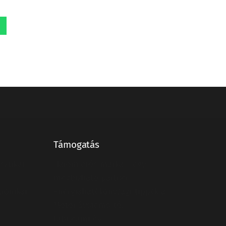
Támogatás
sztikai
Három erős márka – egy
megbízható partner
tronikai
Energiahatékonysági tippek a
Motor-Systems-től
Jubileumi év