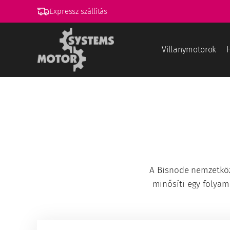
Expressz szállítás
Villanymotorok
A Bisnode nemzetköz
minősíti egy folyama