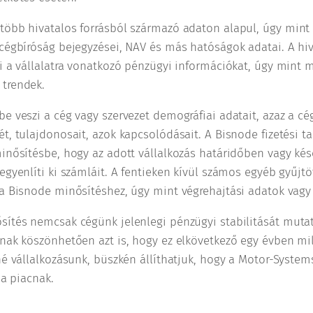
több hivatalos forrásból származó adaton alapul, úgy mint
 cégbíróság bejegyzései, NAV és más hatóságok adatai. A hiv
i a vállalatra vonatkozó pénzügyi információkat, úgy mint 
trendek.
e veszi a cég vagy szervezet demográfiai adatait, azaz a cég
t, tulajdonosait, azok kapcsolódásait. A Bisnode fizetési t
inősítésbe, hogy az adott vállalkozás határidőben vagy kés
egyenlíti ki számláit. A fentieken kívül számos egyéb gyűjtö
a Bisnode minősítéshez, úgy mint végrehajtási adatok vagy 
sítés nemcsak cégünk jelenlegi pénzügyi stabilitását muta
ának köszönhetően azt is, hogy ez elkövetkező egy évben mi
né vállalkozásunk, büszkén állíthatjuk, hogy a Motor-Systems
 a piacnak.