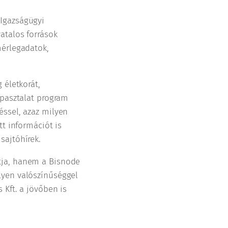
 Igazságügyi
atalos források
mérlegadatok,
 életkorát,
apasztalat program
éssel, azaz milyen
tt információt is
sajtóhírek.
tja, hanem a Bisnode
lyen valószínűséggel
 Kft. a jövőben is