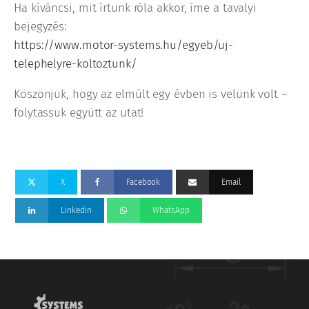
Ha kíváncsi, mit írtunk róla akkor, íme a tavalyi
bejegyzés:
https://www.motor-systems.hu/egyeb/uj-
telephelyre-koltoztunk/
Köszönjük, hogy az elmúlt egy évben is velünk volt –
folytassuk együtt az utat!
X
Facebook
Email
Linkedin
WhatsApp