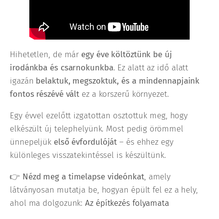
Hihetetlen, de már
egy éve költöztünk be új
irodánkba és csarnokunkba
. Ez alatt az idő alatt
igazán
belaktuk, megszoktuk, és a mindennapjaink
fontos részévé vált
ez a korszerű környezet.
Egy évvel ezelőtt izgatottan osztottuk meg, hogy
elkészült új telephelyünk. Most pedig örömmel
ünnepeljük
első évfordulóját
– és ehhez egy
különleges visszatekintéssel is készültünk.
👉
Nézd meg a timelapse videónkat
, amely
látványosan mutatja be, hogyan épült fel ez a hely,
ahol ma dolgozunk:
Az építkezés folyamata