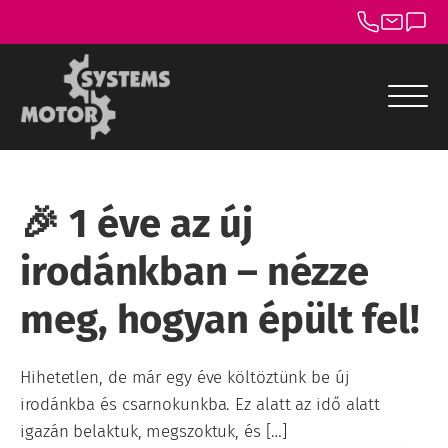
menu
menu
🎉 1 éve az új
menu
irodánkban – nézze
menu
meg, hogyan épült fel!
menu
menu
Hihetetlen, de már egy éve költöztünk be új
irodánkba és csarnokunkba. Ez alatt az idő alatt
igazán belaktuk, megszoktuk, és […]