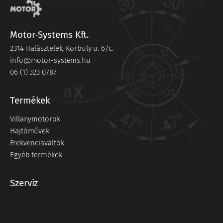
Motor-Systems Kft.
2314 Halásztelek, Korbuly u. 6/c.
info@motor-systems.hu
06 (1) 323 0787
Termékek
Villanymotorok
Hajtóművek
Frekvenciaváltók
Egyéb termékek
Szerviz
Állapotfelmérés és gépdiagnosztikai megoldások
Frekvenciaváltó és egyéb elektronikai szerviz