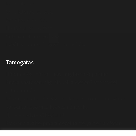
Karbantartás
Ventilátorok javítása
Szivattyúk javítása
Hajtóművek javítása
Villanymotorok javítása
Egyéb villamos forgógépek javítása
Támogatás
Három erős márka – egy megbízható partner
Energiahatékonysági tippek a Motor-Systems-től
Jubileumi év
Készüljön fel az év végi leállásra: szakmai támogatás
karbantartásokhoz kedvezményekkel!
Új telephelyre költöztünk!
Frekvenciaváltó-programozói tanfolyamok a Motor-
Systemsnél