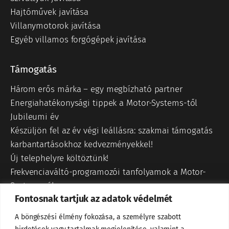
Hajtóművek javítása
Villanymotorok javítása
Egyéb villamos forgógépek javítása
Támogatás
Három erős márka – egy megbízható partner
Energiahatékonysági tippek a Motor-Systems-től
Jubileumi év
Készüljön fel az év végi leállásra: szakmai támogatás
karbantartásokhoz kedvezményekkel!
Új telephelyre költöztünk!
Frekvenciaváltó-programozói tanfolyamok a Motor-
Systemsnél
Fontosnak tartjuk az adatok védelmét
Frekvenciaváltók előnyei
Hajtómű összeszerelés
A böngészési élmény fokozása, a személyre szabott
24H kiszállítás