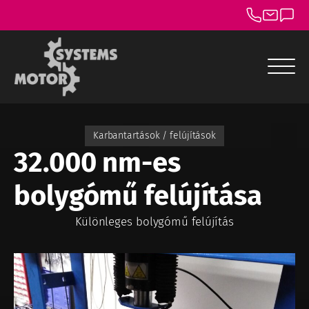
menu
menu
Karbantartások / felújítások
32.000 nm-es
menu
bolygómű felújítása
menu
menu
Különleges bolygómű felújítás
menu