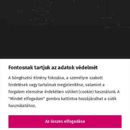
Három erős márka – egy megbízható partner
Energiahatékonysági tippek a Motor-Systems-től
Jubileumi év
Készüljön fel az év végi leállásra: szakmai támogatás
karbantartásokhoz kedvezményekkel!
Új telephelyre költöztünk!
Frekvenciaváltó-programozói tanfolyamok a Motor-
Systemsnél
Fontosnak tartjuk az adatok védelmét
Frekvenciaváltók előnyei
Hajtómű összeszerelés
A böngészési élmény fokozása, a személyre szabott
24H kiszállítás
hirdetések vagy tartalmak megjelenítése, valamint a
Villanymotor bekötési módjai
forgalom elemzése érdekében sütiket (cookie) használunk. A
"Mindet elfogadom" gombra kattintva hozzájárulhat a sütik
használatához.
Az összes elfogadása