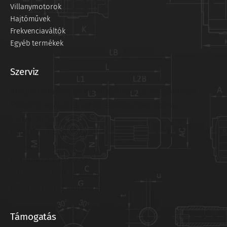
Villanymotorok
Hajtóművek
Frekvenciaváltók
Egyéb termékek
Szerviz
Állapotfelmérés és gépdiagnosztikai megoldások
Frekvenciaváltó és egyéb elektronikai szerviz
Karbantartás
Ventilátorok javítása
Szivattyúk javítása
Hajtóművek javítása
Villanymotorok javítása
Egyéb villamos forgógépek javítása
Támogatás