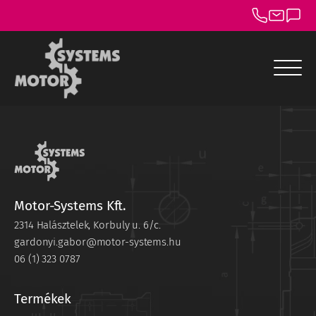
menu
menu
menu
menu
Motor-Systems Kft.
menu
2314 Halásztelek, Korbuly u. 6/c.
gardonyi.gabor@motor-systems.hu
menu
06 (1) 323 0787
Termékek