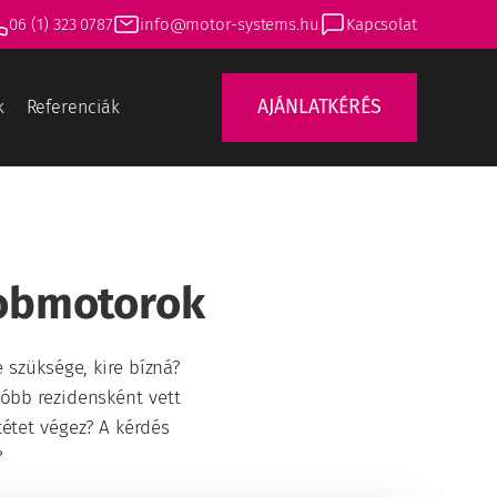
06 (1) 323 0787
info@motor-systems.hu
Kapcsolat
AJÁNLATKÉRÉS
k
Referenciák
dobmotorok
e szüksége, kire bízná?
tóbb rezidensként vett
tétet végez? A kérdés
?