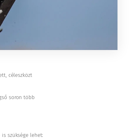
tt, céleszközt
égső soron több
is szüksége lehet: