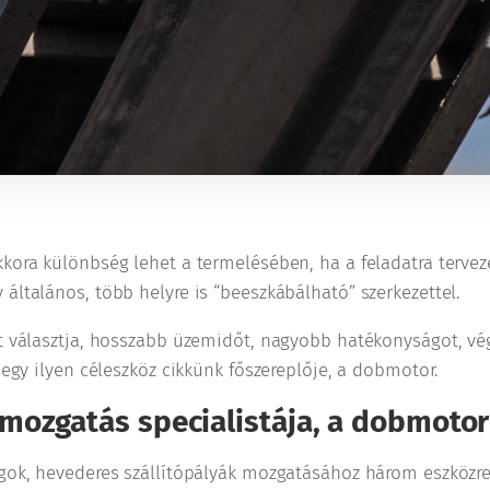
kora különbség lehet a termelésében, ha a feladatra terveze
általános, több helyre is “beeszkábálható” szerkezettel.
zt választja, hosszabb üzemidőt, nagyobb hatékonyságot, v
p egy ilyen céleszköz cikkünk főszereplője, a dobmotor.
mozgatás specialistája, a dobmotor
agok, hevederes szállítópályák mozgatásához három eszközre 