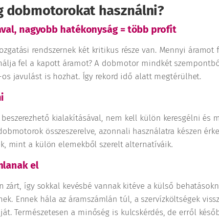
g dobmotorokat használni?
val, nagyobb hatékonyság = több profit
zgatási rendszernek két kritikus része van. Mennyi áramot f
álja fel a kapott áramot? A dobmotor mindkét szempontból
os javulást is hozhat. Így rekord idő alatt megtérülhet.
i
beszerezhető kialakításával, nem kell külön keresgélni és 
 dobmotorok összeszerelve, azonnali használatra készen érke
k, mint a külön elemekből szerelt alternatíváik.
lanak el
en zárt, így sokkal kevésbé vannak kitéve a külső behatásokn
k. Ennek hála az áramszámlán túl, a szervízköltségek vissz
ját. Természetesen a minőség is kulcskérdés, de erről késő