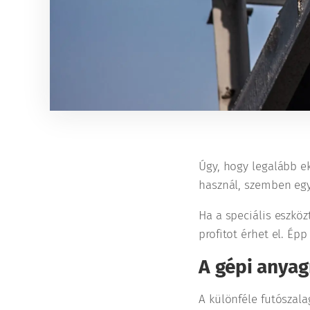
Úgy, hogy legalább ek
használ, szemben egy 
Ha a speciális eszkö
profitot érhet el. Ép
A gépi anyag
A különféle futószal