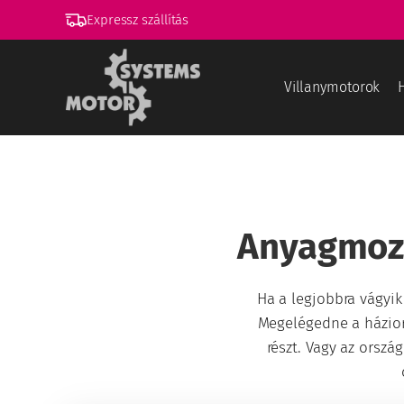
Expressz szállítás
Villanymotorok
Anyagmozg
Ha a legjobbra vágyik 
Megelégedne a háziorv
részt. Vagy az orszá