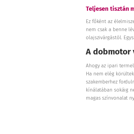
Teljesen tisztán
Ez főként az élelmisz
nem csak a benne lév
olajszivárgástól. Eg
A dobmotor v
Ahogy az ipari termel
Ha nem elég körülteki
szakemberhez forduln
kínálatában sokáig ne
magas színvonalat ny