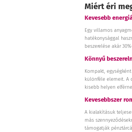
Miért éri me
Kevesebb energiá
Egy villamos anyagmo
hatékonysággal haszn
beszerelése akár 30%-
Könnyű beszereln
Kompakt, egységként 
különféle elemeit. A
kisebb helyen elférne
Kevesebbszer rom
A kialakításuk teljes
más szennyeződésekne
támogatják pénztárcá