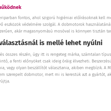
 működnek
eriparban fontos, ahol szigorú higiéniai előírásoknak kell me
ő eszközök védelmére szolgál. A dobmotorok használatánál 
yszerűen, akár magasnyomású mosóval is könnyen tisztán tar
álasztásnál is mellé lehet nyúlni
és összes részén, úgy itt is rengeteg márka, számtalan típus
ntő, a fenti előnyöket csak ideig óráig élvezheti. Beszerz
ia, vagy olyan beszállítót választania, akiben megbízik. 
m szerepelt dobmotor, mert mi is kerestük azt a gyártót, aki
újtja.