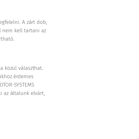
gfelelni. A zárt dob,
nem kell tartani az
tható.
a közül választhat.
ésükhöz érdemes
A MOTOR-SYSTEMS
 az általunk elvárt,