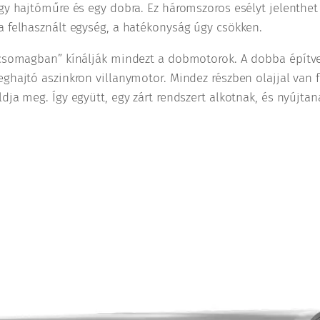
egy hajtóműre és egy dobra. Ez háromszoros esélyt jelenthe
a felhasznált egység, a hatékonyság úgy csökken.
“csomagban” kínálják mindezt a dobmotorok. A dobba építve
ghajtó aszinkron villanymotor. Mindez részben olajjal van f
dja meg. Így együtt, egy zárt rendszert alkotnak, és nyújtan