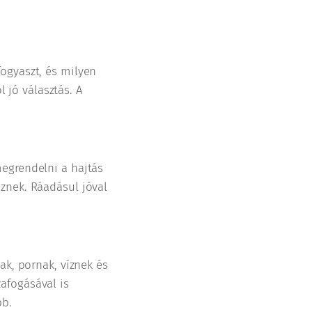
ogyaszt, és milyen
 jó választás. A
megrendelni a hajtás
znek. Ráadásul jóval
ak, pornak, víznek és
afogásával is
bb.