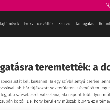
Hajtóművek
Frekvenciaváltók
Szerviz
Támogatás
Rólun
atásra teremtették: a 
specialistát kell keresnie! Ha egy szívbillentyű cserére lenn
osával, aki bár tájékozott sok területen, szívműtéten legu
g legjobb szívsebészét választaná, aki napont több ilyen mű
csupán költői. De, hogy kerül egy műszaki blogra ez a téma