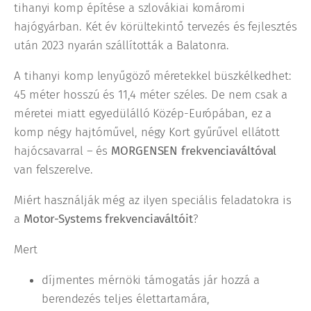
tihanyi komp építése a szlovákiai komáromi
hajógyárban. Két év körültekintő tervezés és fejlesztés
után 2023 nyarán szállították a Balatonra.
A tihanyi komp lenyűgöző méretekkel büszkélkedhet:
45 méter hosszú és 11,4 méter széles. De nem csak a
méretei miatt egyedülálló Közép-Európában, ez a
komp négy hajtóművel, négy Kort gyűrűvel ellátott
hajócsavarral – és
MORGENSEN frekvenciaváltóval
van felszerelve.
Miért használják még az ilyen speciális feladatokra is
a
Motor-Systems frekvenciaváltóit
?
Mert
díjmentes mérnöki támogatás jár hozzá a
berendezés teljes élettartamára,