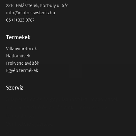
2314 Halásztelek, Korbuly u. 6/c.
info@motor-systems.hu
06 (1) 323 0787
Termékek
Villanymotorok
Hajtóművek
Frekvenciaváltók
Egyéb termékek
Szerviz
Állapotfelmérés és gépdiagnosztikai megoldások
Frekvenciaváltó és egyéb elektronikai szerviz
Karbantartás
Ventilátorok javítása
Szivattyúk javítása