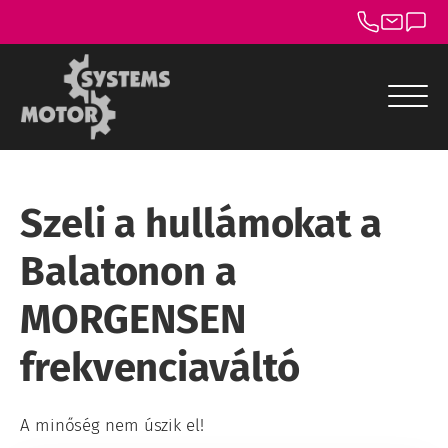
menu
menu
Szeli a hullámokat a
menu
Balatonon a
menu
MORGENSEN
menu
frekvenciaváltó
menu
A minőség nem úszik el!