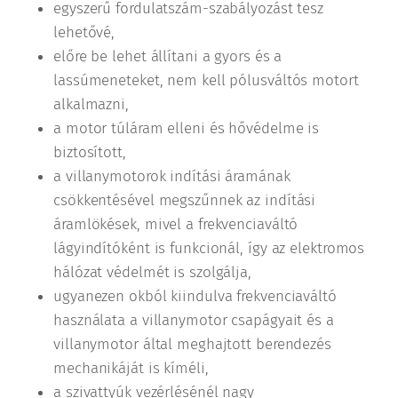
egyszerű fordulatszám-szabályozást tesz
lehetővé,
előre be lehet állítani a gyors és a
lassúmeneteket, nem kell pólusváltós motort
alkalmazni,
a motor túláram elleni és hővédelme is
biztosított,
a villanymotorok indítási áramának
csökkentésével megszűnnek az indítási
áramlökések, mivel a frekvenciaváltó
lágyindítóként is funkcionál, így az elektromos
hálózat védelmét is szolgálja,
ugyanezen okból kiindulva frekvenciaváltó
használata a villanymotor csapágyait és a
villanymotor által meghajtott berendezés
mechanikáját is kíméli,
a szivattyúk vezérlésénél nagy