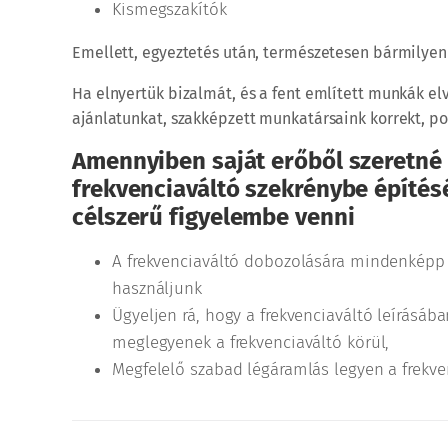
Kismegszakítók
Emellett, egyeztetés után, természetesen bármilye
Ha elnyertük bizalmát, és a fent említett munkák el
ajánlatunkat, szakképzett munkatársaink korrekt, po
Amennyiben saját erőből szeretné
frekvenciaváltó szekrénybe építésé
célszerű figyelembe venni
A frekvenciaváltó dobozolására mindenképp
használjunk
Ügyeljen rá, hogy a frekvenciaváltó leírásá
meglegyenek a frekvenciaváltó körül,
Megfelelő szabad légáramlás legyen a frekven