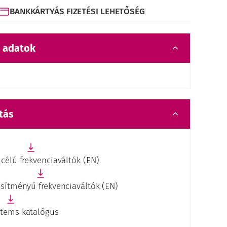
BANKKÁRTYÁS FIZETÉSI LEHETŐSÉG
 adatok
tás
 célú frekvenciaváltók (EN)
esítményű frekvenciaváltók (EN)
stems katalógus