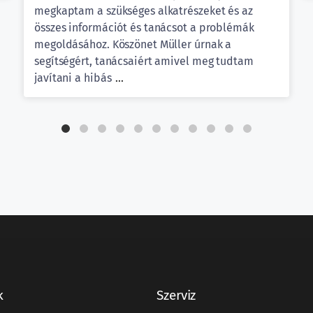
megkaptam a szükséges alkatrészeket és az
összes információt és tanácsot a problémák
megoldásához. Köszönet Müller úrnak a
segítségért, tanácsaiért amivel meg tudtam
javítani a hibás
...
k
Szerviz