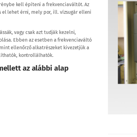
ybe kell építeni a frekvenciaváltót. Az
l lehet érni, mely por, ill. vízsugár elleni
ssák, vagy csak azt tudják kezelni,
olása. Ebben az esetben a frekvenciaváltó
mint ellenőrző alkatrészeket kivezetjük a
íthatók, kontrollálhatók.
ellett az alábbi alap