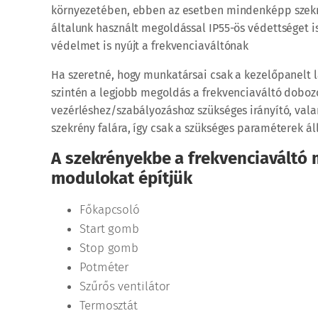
környezetében, ebben az esetben mindenképp szekrén
általunk használt megoldással IP55-ös védettséget is e
védelmet is nyújt a frekvenciaváltónak
Ha szeretné, hogy munkatársai csak a kezelőpanelt lá
szintén a legjobb megoldás a frekvenciaváltó doboz
vezérléshez/szabályozáshoz szükséges irányító, vala
szekrény falára, így csak a szükséges paraméterek áll
A szekrényekbe a frekvenciaváltó m
modulokat építjük
Főkapcsoló
Start gomb
Stop gomb
Potméter
Szűrős ventilátor
Termosztát