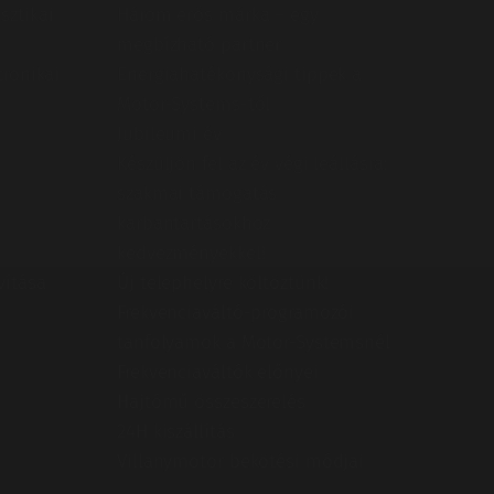
sztikai
Három erős márka – egy
megbízható partner
tronikai
Energiahatékonysági tippek a
Motor-Systems-től
Jubileumi év
Készüljön fel az év végi leállásra:
szakmai támogatás
karbantartásokhoz
kedvezményekkel!
vítása
Új telephelyre költöztünk!
Frekvenciaváltó-programozói
tanfolyamok a Motor-Systemsnél
Frekvenciaváltók előnyei
Hajtómű összeszerelés
24H kiszállítás
Villanymotor bekötési módjai