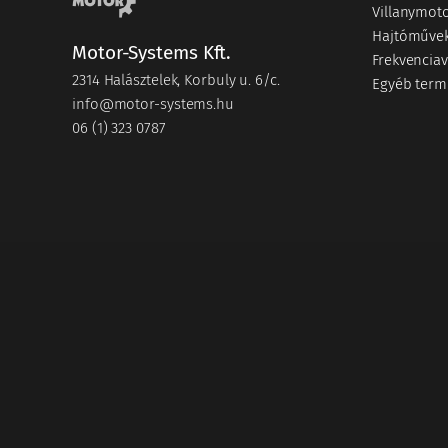
Villanymot
Hajtóműve
Motor-Systems Kft.
Frekvenciav
2314 Halásztelek, Korbuly u. 6/c.
Egyéb term
info@motor-systems.hu
06 (1) 323 0787