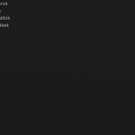
orok
Állapotfelmérés és gépdiagno
k
megoldások
áltók
Frekvenciaváltó és egyéb elek
ékek
szerviz
Karbantartás
Ventilátorok javítása
Szivattyúk javítása
Hajtóművek javítása
Villanymotorok javítása
Egyéb villamos forgógépek ja