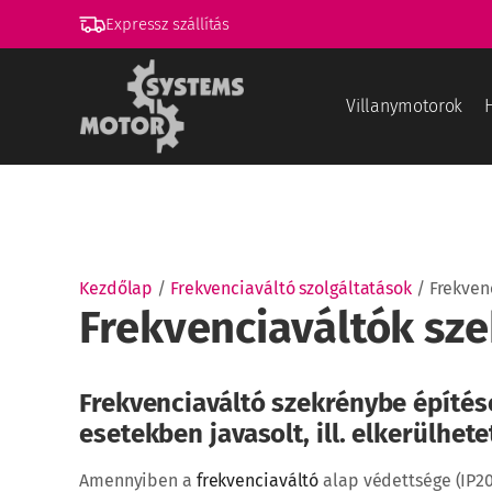
Expressz szállítás
Villanymotorok
Kezdőlap
/
Frekvenciaváltó szolgáltatások
/ Frekven
Frekvenciaváltók sz
Frekvenciaváltó szekrénybe építés
esetekben javasolt, ill. elkerülhete
Amennyiben a
frekvenciaváltó
alap védettsége (IP2