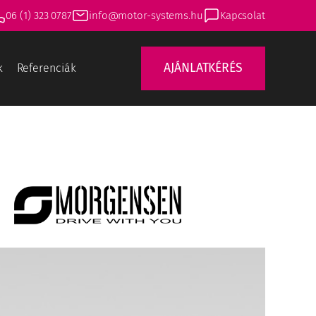
06 (1) 323 0787
info@motor-systems.hu
Kapcsolat
AJÁNLATKÉRÉS
k
Referenciák