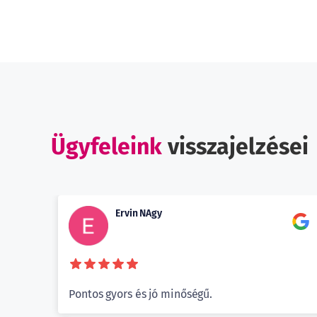
Ügyfeleink
visszajelzései
Ervin NAgy
tás.
Pontos gyors és jó minőségű.