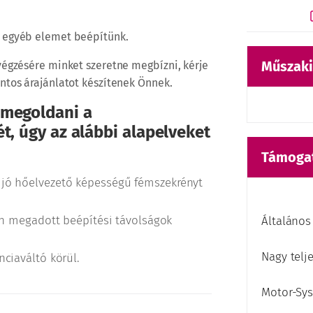
n egyéb elemet beépítünk.
Műszaki
végzésére minket szeretne megbízni, kérje
ntos árajánlatot készítenek Önnek.
 megoldani a
t, úgy az alábbi alapelveket
Támoga
 jó hőelvezető képességű fémszekrényt
ban megadott beépítési távolságok
Általános
Nagy telj
ciaváltó körül.
Motor-Sy