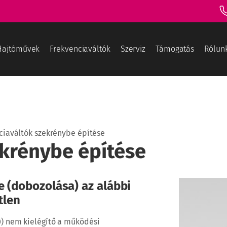
Hajtóművek
Frekvenciaváltók
Szerviz
Támogatás
Rólun
ciaváltók szekrénybe építése
ekrénybe építése
e (dobozolása) az alábbi
tlen
0) nem kielégítő a működési