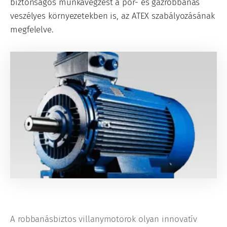
biztonságos munkavégzést a por- és gázrobbanás
veszélyes környezetekben is, az ATEX szabályozásának
megfelelve.
A robbanásbiztos villanymotorok olyan innovatív