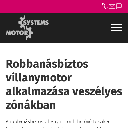
menu
menu
Robbanásbiztos
menu
villanymotor
menu
alkalmazása veszélyes
menu
zónákban
menu
A robbanásbiztos villanymotor lehetővé teszik a