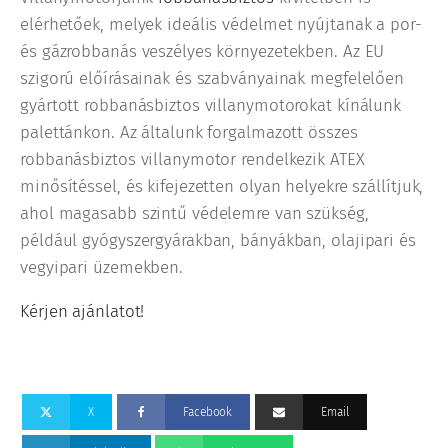
elérhetőek, melyek ideális védelmet nyújtanak a por-
és gázrobbanás veszélyes környezetekben. Az EU
szigorú előírásainak és szabványainak megfelelően
gyártott robbanásbiztos villanymotorokat kínálunk
palettánkon. Az általunk forgalmazott összes
robbanásbiztos villanymotor rendelkezik ATEX
minősítéssel, és kifejezetten olyan helyekre szállítjuk,
ahol magasabb szintű védelemre van szükség,
például gyógyszergyárakban, bányákban, olajipari és
vegyipari üzemekben.
Kérjen ajánlatot!
X
Facebook
Email