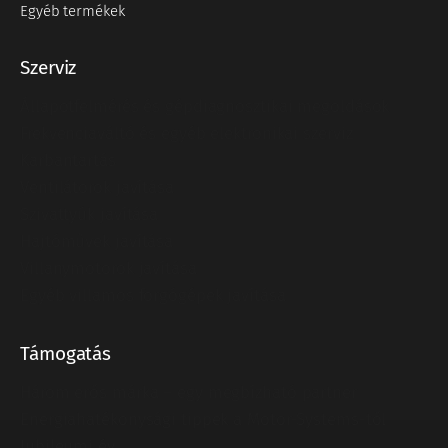
Egyéb termékek
Szerviz
Állapotfelmérés és gépdiagnosztikai megoldások
Frekvenciaváltó és egyéb elektronikai szerviz
Karbantartás
Ventilátorok javítása
Szivattyúk javítása
Hajtóművek javítása
Villanymotorok javítása
Egyéb villamos forgógépek javítása
Támogatás
Három erős márka – egy megbízható partner
Energiahatékonysági tippek a Motor-Systems-től
Jubileumi év