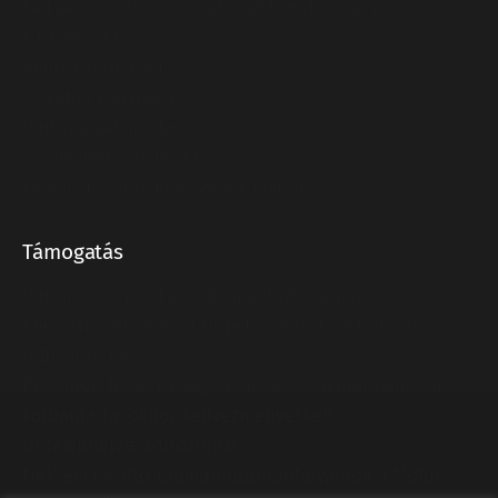
Frekvenciaváltó és egyéb elektronikai szerviz
Karbantartás
Ventilátorok javítása
Szivattyúk javítása
Hajtóművek javítása
Villanymotorok javítása
Egyéb villamos forgógépek javítása
Támogatás
Három erős márka – egy megbízható partner
Energiahatékonysági tippek a Motor-Systems-től
Jubileumi év
Készüljön fel az év végi leállásra: szakmai támogatás
karbantartásokhoz kedvezményekkel!
Új telephelyre költöztünk!
Frekvenciaváltó-programozói tanfolyamok a Motor-