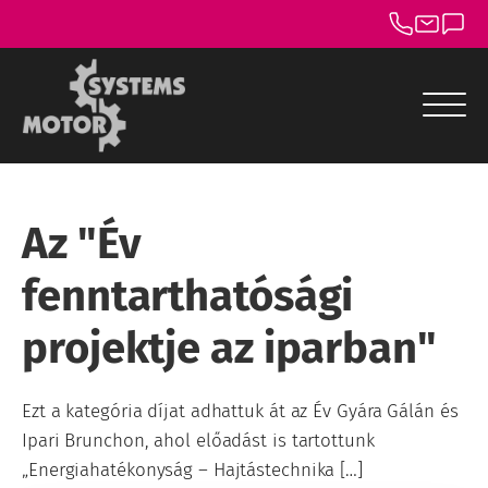
menu
menu
Az "Év
menu
fenntarthatósági
menu
projektje az iparban"
menu
menu
Ezt a kategória díjat adhattuk át az Év Gyára Gálán és
Ipari Brunchon, ahol előadást is tartottunk
„Energiahatékonyság – Hajtástechnika […]