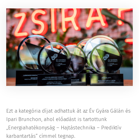
Ezt a kategória díjat adhattuk át az Év Gyára Gálán és
Ipari Brunchon, ahol előadást is tartottunk
„Energiahatékonyság – Hajtástechnika – Prediktív
karbantartás” címmel tegnap.