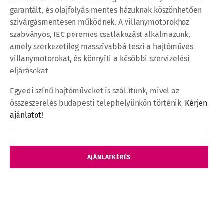
garantált, és olajfolyás-mentes házuknak köszönhetően
szivárgásmentesen működnek. A villanymotorokhoz
szabványos, IEC peremes csatlakozást alkalmazunk,
amely szerkezetileg masszívabbá teszi a hajtóműves
villanymotorokat, és könnyíti a későbbi szervizelési
eljárásokat.
Egyedi színű hajtóműveket is szállítunk, mivel az
összeszerelés budapesti telephelyünkön történik.
Kérjen
ajánlatot!
A
AJÁNLATKÉRÉS
bolygómű
működése,
műszaki
jellemzői
és