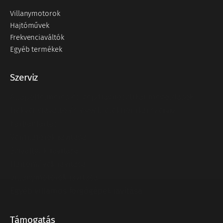
Villanymotorok
Hajtóművek
Frekvenciaváltók
Egyéb termékek
Szerviz
Állapotfelmérés és gépdiagnosztikai megoldások
Frekvenciaváltó és egyéb elektronikai szerviz
Karbantartás
Ventilátorok javítása
Szivattyúk javítása
Hajtóművek javítása
Villanymotorok javítása
Egyéb villamos forgógépek javítása
Támogatás