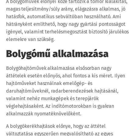
A bolygóművek előnyei közé tartozik a tömör kialakítás,
magas teljesítmény/súly arány, elágazásra alkalmas, jó
hatásfok, automatikus sebváltóban használható. Ami
hátrányként említhető, hogy nagy gyártási pontosságot
igényel, valamint terhelésmegosztást biztosító járulékos
elemekre van szükség.
Bolygómű alkalmazása
Bolygóhajtóművek alkalmazása elsősorban nagy
áttételek esetén előnyös, ahol fontos a kis méret. Ilyen
hajtóműveket használnak emelőgép- és
daruhajtóműveknél, radarberendezések hajtásánál,
valamint nehéz munkagépek és terepjárók
véglehajtásaként. Az indítómotorokban is gyakran
alkalmazzák nyomatéknövelőként.
A bolygókerékhajtások előnye, hogy az áttétel
változtatása egyszerűen megvalósítható az egyes