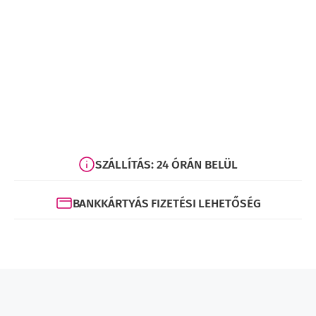
alkalmazása
mennyiség
SZÁLLÍTÁS: 24 ÓRÁN BELÜL
BANKKÁRTYÁS FIZETÉSI LEHETŐSÉG