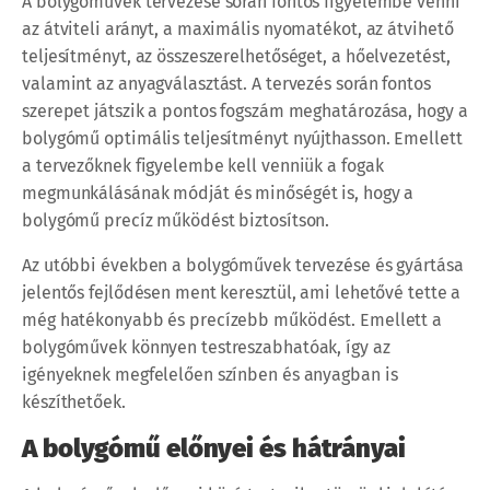
A bolygóművek tervezése során fontos figyelembe venni
az átviteli arányt, a maximális nyomatékot, az átvihető
teljesítményt, az összeszerelhetőséget, a hőelvezetést,
valamint az anyagválasztást. A tervezés során fontos
szerepet játszik a pontos fogszám meghatározása, hogy a
bolygómű optimális teljesítményt nyújthasson. Emellett
a tervezőknek figyelembe kell venniük a fogak
megmunkálásának módját és minőségét is, hogy a
bolygómű precíz működést biztosítson.
Az utóbbi években a bolygóművek tervezése és gyártása
jelentős fejlődésen ment keresztül, ami lehetővé tette a
még hatékonyabb és precízebb működést. Emellett a
bolygóművek könnyen testreszabhatóak, így az
igényeknek megfelelően színben és anyagban is
készíthetőek.
A bolygómű előnyei és hátrányai