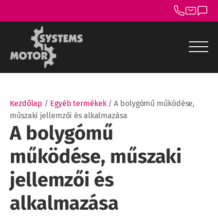
menu
menu
Kezdőlap
/
Egyéb termékek
/ A bolygómű működése,
menu
műszaki jellemzői és alkalmazása
A bolygómű
menu
működése, műszaki
menu
jellemzői és
menu
alkalmazása