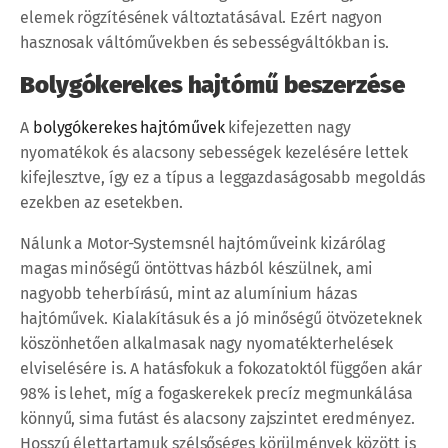
elemek rögzítésének változtatásával. Ezért nagyon
hasznosak váltóművekben és sebességváltókban is.
Bolygókerekes hajtómű beszerzése
A
bolygókerekes hajtóművek
kifejezetten nagy
nyomatékok és alacsony sebességek kezelésére lettek
kifejlesztve, így ez a típus a leggazdaságosabb megoldás
ezekben az esetekben.
Nálunk a Motor-Systemsnél hajtóműveink kizárólag
magas minőségű öntöttvas házból készülnek, ami
nagyobb teherbírású, mint az alumínium házas
hajtóművek. Kialakításuk és a jó minőségű ötvözeteknek
köszönhetően alkalmasak nagy nyomatékterhelések
elviselésére is. A hatásfokuk a fokozatoktól függően akár
98% is lehet, míg a fogaskerekek precíz megmunkálása
könnyű, sima futást és alacsony zajszintet eredményez.
Hosszú élettartamuk szélsőséges körülmények között is