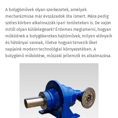
A bolygóművek olyan szerkezetek, amelyek
mechanizmusa már évszázadok óta ismert. Mára pedig
széles körben alkalmazzák ipari területeken is. De vajon
mitől olyan különlegesek? Érdemes megismerni, hogyan
működnek a bolygókerekes hajtóművek, milyen előnyeik
és hátrányai vannak, illetve hogyan tervezik őket
napjaink modern technológiai környezetében. A
bolygómű működése, műszaki jellemzői és alkalmazása.