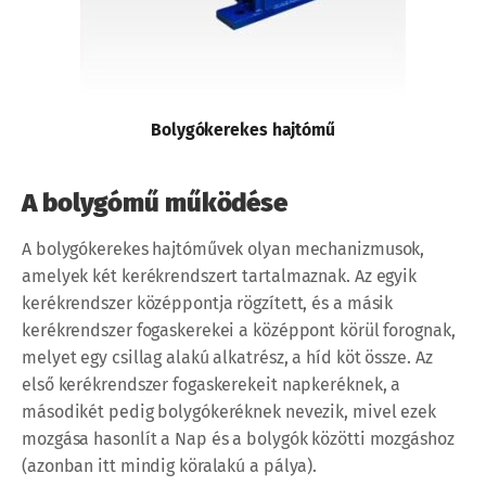
Bolygókerekes hajtómű
A bolygómű működése
A bolygókerekes hajtóművek olyan mechanizmusok,
amelyek két kerékrendszert tartalmaznak. Az egyik
kerékrendszer középpontja rögzített, és a másik
kerékrendszer fogaskerekei a középpont körül forognak,
melyet egy csillag alakú alkatrész, a híd köt össze. Az
első kerékrendszer fogaskerekeit napkeréknek, a
másodikét pedig bolygókeréknek nevezik, mivel ezek
mozgása hasonlít a Nap és a bolygók közötti mozgáshoz
(azonban itt mindig köralakú a pálya).